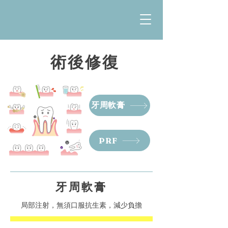
術後修復
牙周軟膏
PRF
​牙周軟膏
局部注射，無須口服抗生素，減少負擔