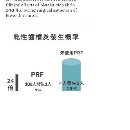
Clinical eﬀects of platelet-rich ﬁbrin
(PRF)following surgical extraction of
lower third molar
乾性齒槽炎發生機率
參考文獻 2016, Faez Saleh Al-Hamed
Clinical eﬀects of platelet-rich ﬁbrin (PRF)